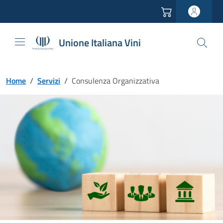
Vai all'header
Vai alla navigazione
Vai ai contenuti
Vai al footer
Unione Italiana Vini
Home
/
Servizi
/
Consulenza Organizzativa