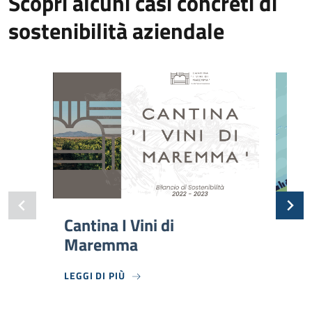
Scopri alcuni casi concreti di
sostenibilità aziendale
Cantina I Vini di
Ser
Maremma
LEGGI DI PIÙ
LEGG