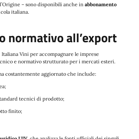
d’Origine – sono disponibili anche in
abbonamento
ola italiana.
 normativo all’export
e Italiana Vini per accompagnare le imprese
cnico e normativo strutturato per i mercati esteri.
ma costantemente aggiornato che include:
ea;
tandard tecnici di prodotto;
to finito;
iuridico UIV
, che analizza le fonti ufficiali dei singoli