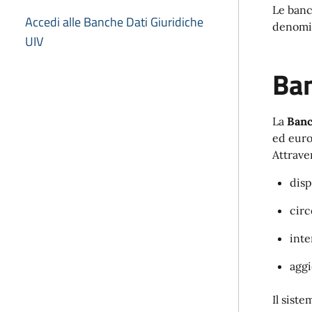
Le banc
Accedi alle Banche Dati Giuridiche
denomin
UIV
Ban
La
Banc
ed euro
Attrave
disp
circ
inte
aggi
Il sist