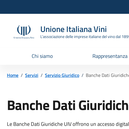
Vai all'header
Vai alla navigazione
Vai ai contenuti
Vai al footer
Unione Italiana Vini
L'associazione delle imprese italiane del vino dal 18
Chi siamo
Rappresentanza
Home
/
Servizi
/
Servizio Giuridico
/
Banche Dati Giuridich
Banche Dati Giuridich
Le Banche Dati Giuridiche UIV offrono un accesso digita