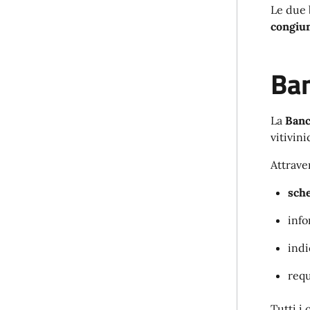
Le due 
congiu
Ban
La
Ban
vitivin
Attrave
sche
info
indi
requ
Tutti 