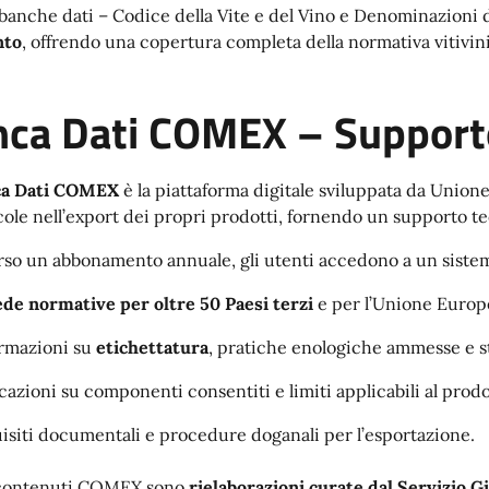
banche dati – Codice della Vite e del Vino e Denominazioni 
nto
, offrendo una copertura completa della normativa vitivinic
ca Dati COMEX – Supporto
ca Dati COMEX
è la piattaforma digitale sviluppata da Union
icole nell’export dei propri prodotti, fornendo un supporto te
rso un abbonamento annuale, gli utenti accedono a un siste
de normative per oltre 50 Paesi terzi
e per l’Unione Europ
rmazioni su
etichettatura
, pratiche enologiche ammesse e s
cazioni su componenti consentiti e limiti applicabili al prodot
isiti documentali e procedure doganali per l’esportazione.
i contenuti COMEX sono
rielaborazioni curate dal Servizio G