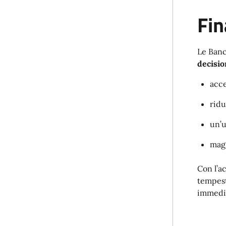
Fin
Le Banc
decisio
acce
ridu
un’u
magg
Con l’a
tempest
immedia