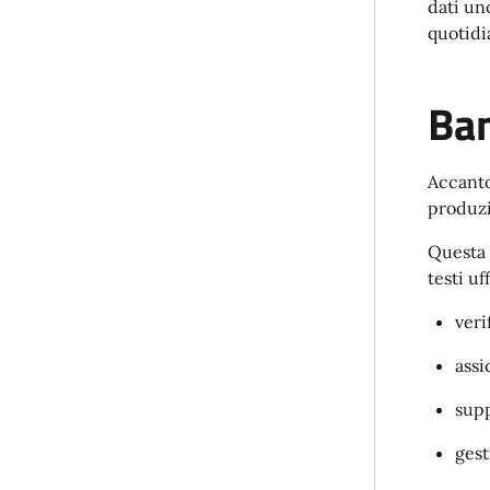
dati un
quotidi
Ban
Accanto
produzi
Questa 
testi uf
veri
assi
supp
gest