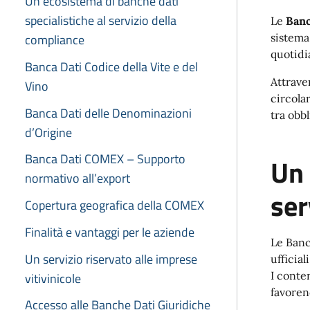
Un ecosistema di banche dati
specialistiche al servizio della
Le
Banc
compliance
sistema
quotidi
Banca Dati Codice della Vite e del
Attrave
Vino
circola
Banca Dati delle Denominazioni
tra obb
d’Origine
Banca Dati COMEX – Supporto
Un 
normativo all’export
ser
Copertura geografica della COMEX
Finalità e vantaggi per le aziende
Le Banc
Un servizio riservato alle imprese
ufficia
I conte
vitivinicole
favoren
Accesso alle Banche Dati Giuridiche