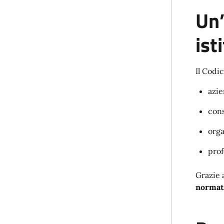
Un’
ist
Il Codi
azie
cons
orga
prof
Grazie 
normat