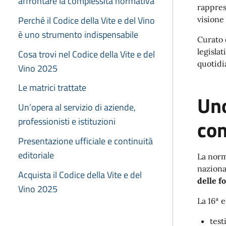
affrontare la complessità normativa
rappres
Perché il Codice della Vite e del Vino
visione
è uno strumento indispensabile
Curato 
legislat
Cosa trovi nel Codice della Vite e del
quotidia
Vino 2025
Le matrici trattate
Uno
Un’opera al servizio di aziende,
professionisti e istituzioni
com
Presentazione ufficiale e continuità
editoriale
La norm
naziona
Acquista il Codice della Vite e del
delle f
Vino 2025
La 16ª 
test