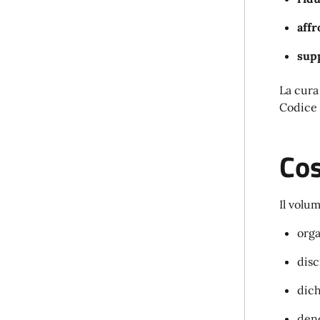
affr
supp
La cura
Codice 
Cos
Il volum
orga
disc
dich
deno