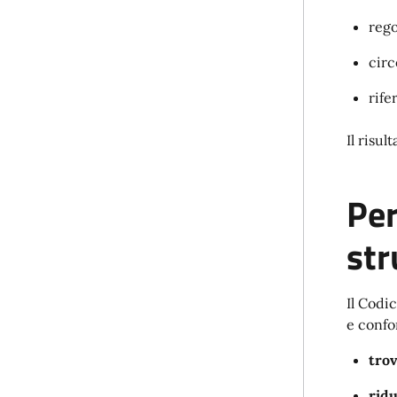
rego
circ
rife
Il risul
Per
str
Il Codi
e confo
trov
ridu