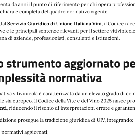
enta da anni il punto di riferimento per chi opera professiona
 chiara e completa del quadro normativo vigente.
dal
Servizio Giuridico di Unione Italiana Vini
, il Codice rac
ive e le principali sentenze rilevanti per il settore vitivinico
na di aziende, professionisti, consulenti e istituzioni.
 strumento aggiornato per
plessità normativa
ativa vitivinicola è caratterizzata da un elevato grado di com
le sia europeo. Il Codice della Vite e del Vino 2025 nasce pro
onti
, riducendo il rischio di interpretazioni errate e garante
edizione prosegue la tradizione giuridica di UIV, integrando:
i normativi aggiornati;