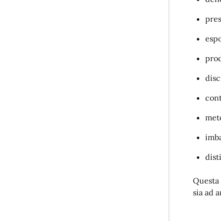
pres
espo
prod
disc
cont
meto
imba
disti
Questa 
sia ad 