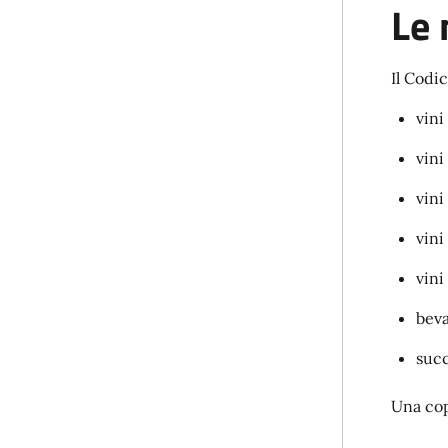
Le 
Il Codi
vini
vini
vini
vini
vini
beva
succ
Una cop