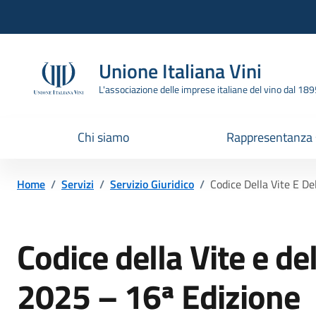
Vai all'header
Vai alla navigazione
Vai ai contenuti
Vai al footer
Unione Italiana Vini
L'associazione delle imprese italiane del vino dal 18
Chi siamo
Rappresentanza
Home
/
Servizi
/
Servizio Giuridico
/
Codice Della Vite E D
Codice della Vite e de
2025 – 16ª Edizione