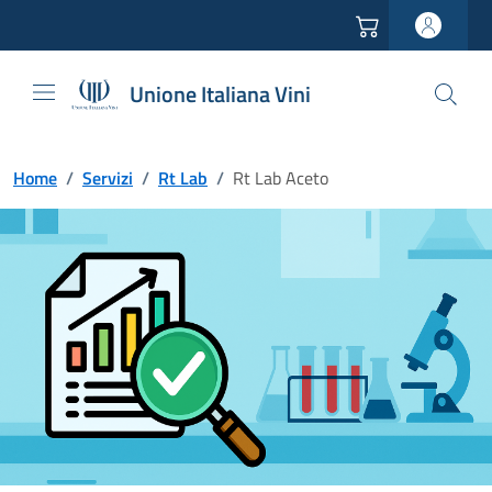
Vai all'header
Vai alla navigazione
Vai ai contenuti
Vai al footer
Unione Italiana Vini
Home
/
Servizi
/
Rt Lab
/
Rt Lab Aceto