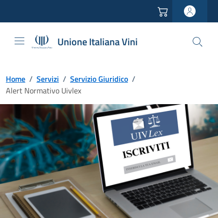
Vai all'header
Vai alla navigazione
Vai ai contenuti
Vai al footer
Unione Italiana Vini
Home
/
Servizi
/
Servizio Giuridico
/
Alert Normativo Uivlex