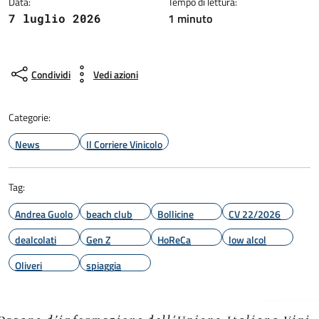
Data:
Tempo di lettura:
1 minuto
7 luglio 2026
Condividi
Vedi azioni
Categorie:
News
Il Corriere Vinicolo
Tag:
Andrea Guolo
beach club
Bollicine
CV 22/2026
dealcolati
Gen Z
HoReCa
low alcol
Oliveri
spiaggia