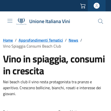
Vai all'header
Vai alla navigazione
Vai ai contenuti
Vai al footer
Unione Italiana Vini
Home
/
Approfondimenti Tematici
/
News
/
Vino Spiaggia Consumi Beach Club
Vino in spiaggia, consumi
in crescita
Nei beach club il vino resta protagonista tra pranzo e
aperitivo. Crescono bollicine, bianchi, rosati e interesse dei
giovani.