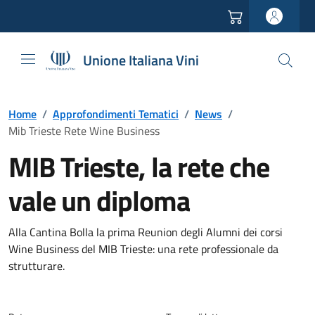
Vai all'header
Vai alla navigazione
Vai ai contenuti
Vai al footer
Unione Italiana Vini
Home
/
Approfondimenti Tematici
/
News
/
Mib Trieste Rete Wine Business
MIB Trieste, la rete che
vale un diploma
Alla Cantina Bolla la prima Reunion degli Alumni dei corsi
Wine Business del MIB Trieste: una rete professionale da
strutturare.