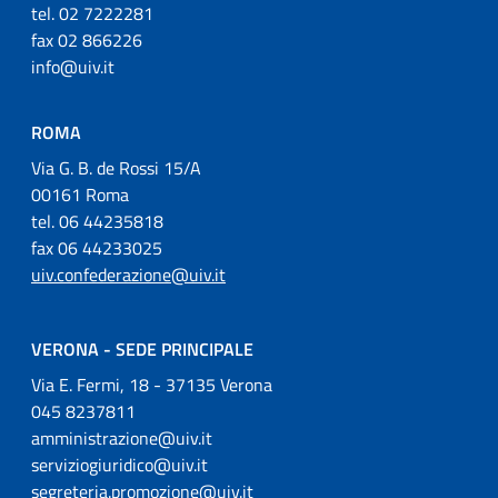
tel. 02 7222281
fax 02 866226
info@uiv.it
ROMA
Via G. B. de Rossi 15/A
00161 Roma
tel. 06 44235818
fax 06 44233025
uiv.confederazione@uiv.it
VERONA - SEDE PRINCIPALE
Via E. Fermi, 18 - 37135 Verona
045 8237811
amministrazione@uiv.it
serviziogiuridico@uiv.it
segreteria.promozione@uiv.it