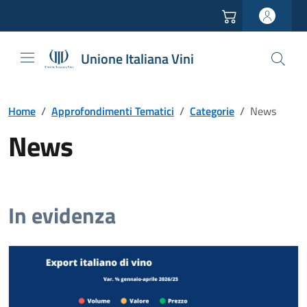
Vai all'header
Vai alla navigazione
Vai ai contenuti
Vai al footer
Unione Italiana Vini
Home
/
Approfondimenti Tematici
/
Categorie
/
News
News
In evidenza