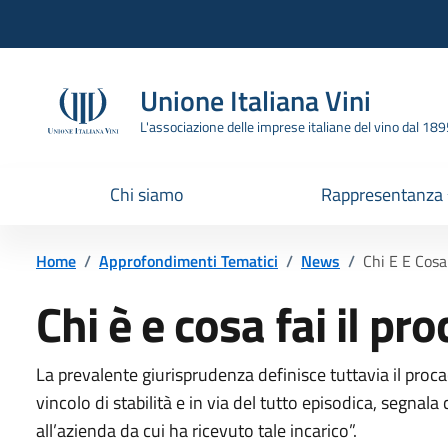
Vai all'header
Vai alla navigazione
Vai ai contenuti
Vai al footer
Unione Italiana Vini
L'associazione delle imprese italiane del vino dal 18
Chi siamo
Rappresentanza
Home
/
Approfondimenti Tematici
/
News
/
Chi E E Cosa 
Chi è e cosa fai il pr
La prevalente giurisprudenza definisce tuttavia il proc
vincolo di stabilità e in via del tutto episodica, segnala 
all’azienda da cui ha ricevuto tale incarico”.