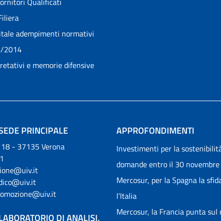
rnitori Qualificati
Filiera
itale adempimenti normativi
4/2014
pretativi e memorie difensive
SEDE PRINCIPALE
APPROFONDIMENTI
, 18 - 37135 Verona
Investimenti per la sostenibilità
1
domande entro il 30 novembre
ione@uiv.it
Mercosur, per la Spagna la sfid
idico@uiv.it
romozione@uiv.it
l’Italia
Mercosur, la Francia punta sul
LABORATORIO DI ANALISI,