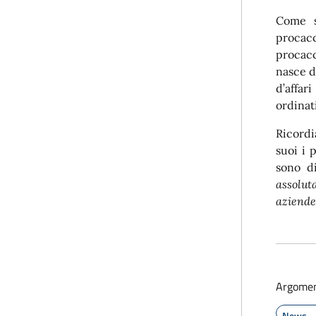
Come s
procacc
procacc
nasce d
d’affar
ordinati
Ricordi
suoi i 
sono di
assolut
aziende 
Argomen
News