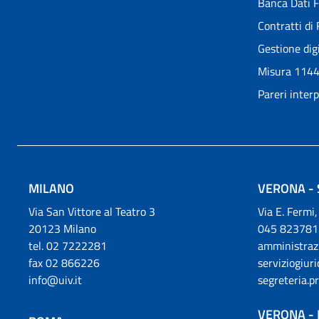
Banca Dati Fo
Contratti di 
Gestione dig
Misura 114
Pareri inter
MILANO
VERONA - 
Via San Vittore al Teatro 3
Via E. Fermi
20123 Milano
045 823781
tel. 02 7222281
amministraz
fax 02 866226
serviziogiur
info@uiv.it
segreteria.p
VERONA - 