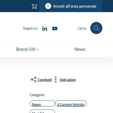
Accedi all'area personale
LinkedIn
YouTube
Seguici su
Cerca
Brand UIV
News
Condividi
Vedi azioni
Categorie:
News
Il Corriere Vinicolo