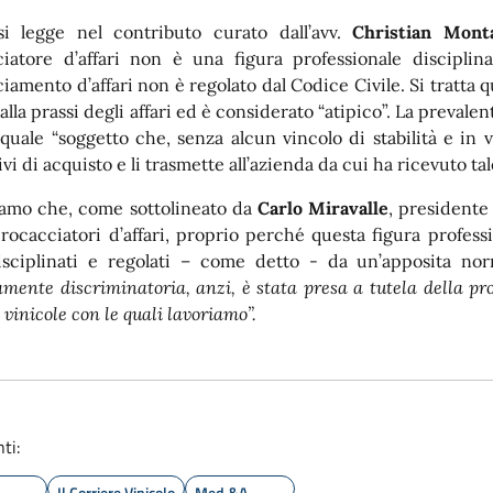
i legge nel contributo curato dall’avv.
Christian Mon
iatore d’affari non è una figura professionale disciplina
iamento d’affari non è regolato dal Codice Civile. Si tratta
alla prassi degli affari ed è considerato “atipico”. La preval
i quale “soggetto che, senza alcun vincolo di stabilità e in 
vi di acquisto e li trasmette all’azienda da cui ha ricevuto tal
amo che, come sottolineato da
Carlo Miravalle
, presidente
procacciatori d’affari, proprio perché questa figura profess
sciplinati e regolati – come detto - da un’apposita nor
amente discriminatoria, anzi, è stata presa a tutela della pro
vinicole con le quali lavoriamo”.
ti:
Il Corriere Vinicolo
Med.&A.