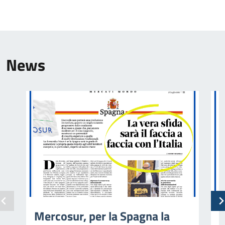
News
Mercosur, per la Spagna la
M