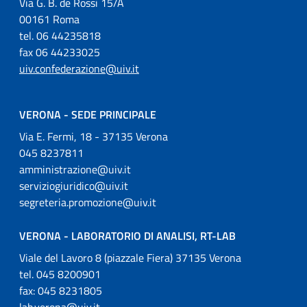
Via G. B. de Rossi 15/A
00161 Roma
tel. 06 44235818
fax 06 44233025
uiv.confederazione@uiv.it
VERONA - SEDE PRINCIPALE
Via E. Fermi, 18 - 37135 Verona
045 8237811
amministrazione@uiv.it
serviziogiuridico@uiv.it
segreteria.promozione@uiv.it
VERONA - LABORATORIO DI ANALISI, RT-LAB
Viale del Lavoro 8 (piazzale Fiera) 37135 Verona
tel. 045 8200901
fax: 045 8231805
lab.verona@uiv.it