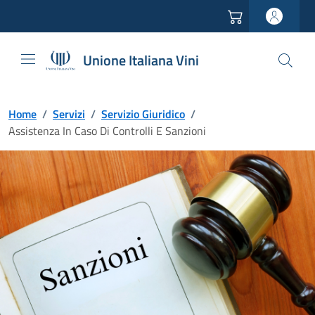
Vai all'header
Vai alla navigazione
Vai ai contenuti
Vai al footer
Unione Italiana Vini
Home
/
Servizi
/
Servizio Giuridico
/
Assistenza In Caso Di Controlli E Sanzioni