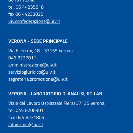
tel. 06 44235818
fax 06 44233025
uiv.confederazione@uiv.it
VERONA - SEDE PRINCIPALE
Via E. Fermi, 18 - 37135 Verona
045 8237811
amministrazione@uiv.it
serviziogiuridico@uiv.it
segreteria.promozione@uiv.it
VERONA - LABORATORIO DI ANALISI, RT-LAB
Viale del Lavoro 8 (piazzale Fiera) 37135 Verona
tel. 045 8200901
fax: 045 8231805
lab.verona@uiv.it