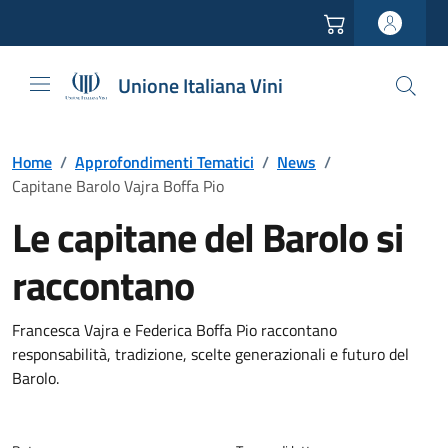
Vai all'header
Vai alla navigazione
Vai ai contenuti
Vai al footer
Unione Italiana Vini
Home
/
Approfondimenti Tematici
/
News
/
Capitane Barolo Vajra Boffa Pio
Le capitane del Barolo si
raccontano
Francesca Vajra e Federica Boffa Pio raccontano
responsabilità, tradizione, scelte generazionali e futuro del
Barolo.