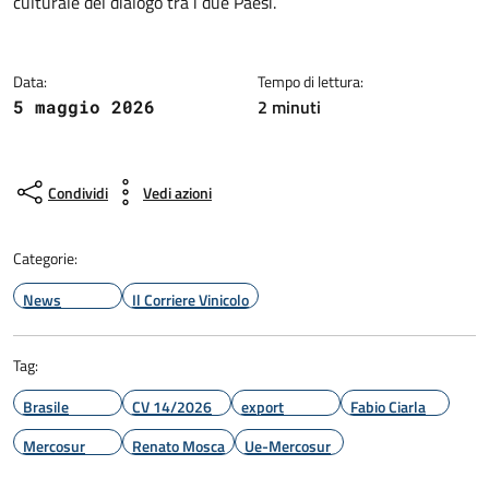
culturale del dialogo tra i due Paesi.
Data:
Tempo di lettura:
2 minuti
5 maggio 2026
Condividi
Vedi azioni
Categorie:
News
Il Corriere Vinicolo
Tag:
Brasile
CV 14/2026
export
Fabio Ciarla
Mercosur
Renato Mosca
Ue-Mercosur