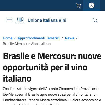
Vai all'header
Vai alla navigazione
Vai ai contenuti
Vai al footer
Unione Italiana Vini
Home
/
Approfondimenti Tematici
/
News
/
Brasile Mercosur Vino Italiano
Brasile e Mercosur: nuove
opportunità per il vino
italiano
Con l’entrata in vigore dell’Accordo Commerciale Provvisorio
Ue-Mercosur, il Brasile apre nuovi spazi per il vino italiano.
L’ambasciatore Renato Mosca sottolinea il valore economico e