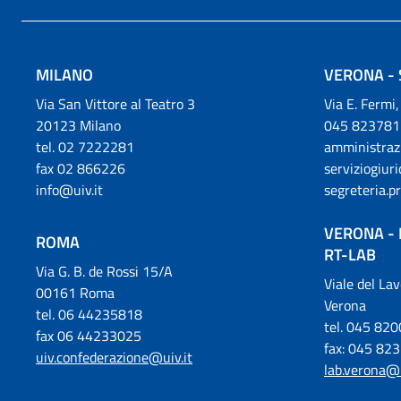
MILANO
VERONA - 
Via San Vittore al Teatro 3
Via E. Fermi
20123 Milano
045 823781
tel. 02 7222281
amministraz
fax 02 866226
serviziogiur
info@uiv.it
segreteria.p
VERONA - 
ROMA
RT-LAB
Via G. B. de Rossi 15/A
Viale del La
00161 Roma
Verona
tel. 06 44235818
tel. 045 82
fax 06 44233025
fax: 045 82
uiv.confederazione@uiv.it
lab.verona@u