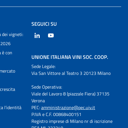
SEGUICI SU
 dei vigneti:
LinkedIn
YouTube
 2026
a è con
UNIONE ITALIANA VINI SOC. COOP.
Sede Legale:
 mercato
Via San Vittore al Teatro 3 20123 Milano
Sede Operativa:
 crescita
Viale del Lavoro 8 (piazzale Fiera) 37135
Verona
a l’identità
PEC:
amministrazione@pec.uiv.it
P.IVA e C.F. 00868400151
Registro imprese di Milano nr di iscrizione
REA MI-333340