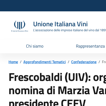
Vai all'header
Vai alla navigazione
Vai ai contenuti
Vai al footer
Unione Italiana Vini
L'associazione delle imprese italiane del vino dal 18
Chi siamo
Rappresentanza
Home
/
Approfondimenti Tematici
/
Confederazione
/
Fr
Frescobaldi (UIV): or
nomina di Marzia Va
presidente CEEV