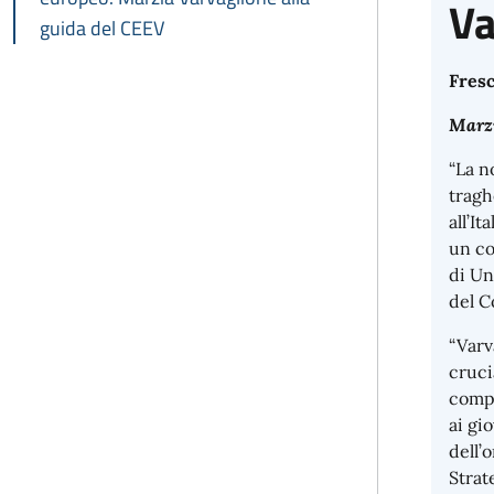
Va
guida del CEEV
Fresc
Marzi
“La n
tragh
all’I
un co
di Un
del C
“Varv
cruci
compe
ai gi
dell’
Strat