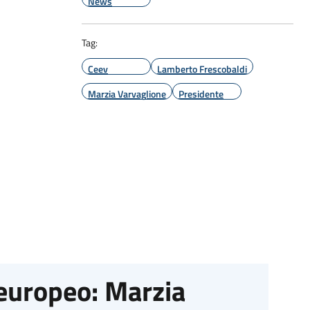
News
Tag:
Ceev
Lamberto Frescobaldi
Marzia Varvaglione
Presidente
 europeo: Marzia