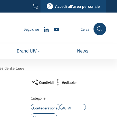
Accedi all'area personale
LinkedIn
YouTube
Seguici su
Cerca
Brand UIV
News
residente Ceev
Condividi
Vedi azioni
Categorie:
Confederazione
AGIVI