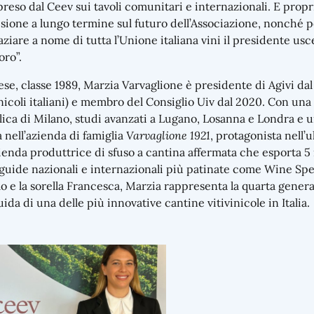
preso dal Ceev sui tavoli comunitari e internazionali. E propri
visione a lungo termine sul futuro dell’Associazione, nonché per
aziare a nome di tutta l’Unione italiana vini il presidente 
oro”.
ese, classe 1989, Marzia Varvaglione è presidente di Agivi da
inicoli italiani) e membro del Consiglio Uiv dal 2020. Con un
lica di Milano, studi avanzati a Lugano, Losanna e Londra e
a nell’azienda di famiglia
Varvaglione 1921
, protagonista nell
ienda produttrice di sfuso a cantina affermata che esporta 5 m
 guide nazionali e internazionali più patinate come Wine Spe
o e la sorella Francesca, Marzia rappresenta la quarta gener
guida di una delle più innovative cantine vitivinicole in Italia.