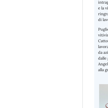
intra
e la 
ringr
di lav
Pugli
vitiv
Catto
lavor
da az
dalle
Angel
alla 