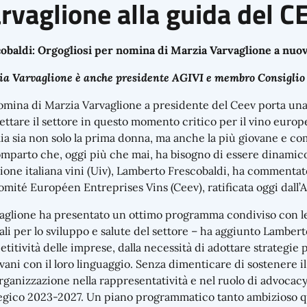
rvaglione alla guida del C
obaldi: Orgogliosi per nomina di Marzia Varvaglione a nu
a Varvaglione è anche presidente AGIVI e membro Consiglio
omina di Marzia Varvaglione a presidente del Ceev porta una
ettare il settore in questo momento critico per il vino europe
talia sia non solo la prima donna, ma anche la più giovane e co
mparto che, oggi più che mai, ha bisogno di essere dinamico, r
ione italiana vini (Uiv), Lamberto Frescobaldi, ha commentat
omité Européen Entreprises Vins (Ceev), ratificata oggi dall’
aglione ha presentato un ottimo programma condiviso con le 
ali per lo sviluppo e salute del settore – ha aggiunto Lamberto 
titività delle imprese, dalla necessità di adottare strategie
ovani con il loro linguaggio. Senza dimenticare di sostenere i
organizzazione nella rappresentatività e nel ruolo di advocacy
egico 2023-2027. Un piano programmatico tanto ambizioso qu