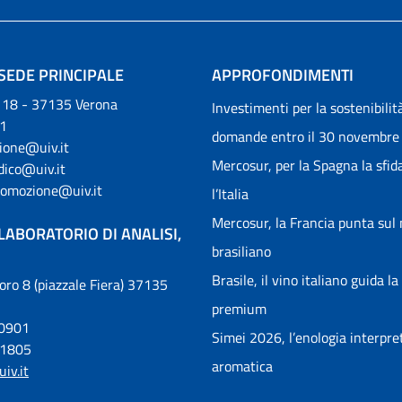
SEDE PRINCIPALE
APPROFONDIMENTI
, 18 - 37135 Verona
Investimenti per la sostenibilità
1
domande entro il 30 novembre
ione@uiv.it
Mercosur, per la Spagna la sfid
idico@uiv.it
romozione@uiv.it
l’Italia
Mercosur, la Francia punta sul
LABORATORIO DI ANALISI,
brasiliano
Brasile, il vino italiano guida la
voro 8 (piazzale Fiera) 37135
premium
00901
Simei 2026, l’enologia interpret
31805
aromatica
iv.it