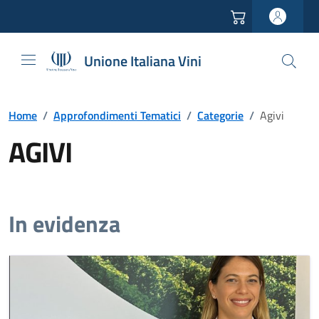
Vai all'header
Vai alla navigazione
Vai ai contenuti
Vai al footer
Unione Italiana Vini
Home
/
Approfondimenti Tematici
/
Categorie
/
Agivi
AGIVI
In evidenza