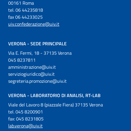
00161 Roma
tel. 06 44235818
fax 06 44233025
uiv.confederazione@uiv.it
VERONA - SEDE PRINCIPALE
Via E. Fermi, 18 - 37135 Verona
045 8237811
amministrazione@uiv.it
serviziogiuridico@uiv.it
segreteria.promozione@uiv.it
VERONA - LABORATORIO DI ANALISI, RT-LAB
Viale del Lavoro 8 (piazzale Fiera) 37135 Verona
tel. 045 8200901
fax: 045 8231805
lab.verona@uiv.it