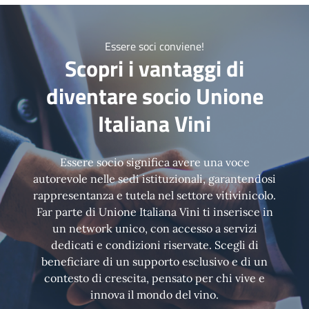
Essere soci conviene!
Scopri i vantaggi di
diventare socio Unione
Italiana Vini
Essere socio significa avere una voce
autorevole nelle sedi istituzionali, garantendosi
rappresentanza e tutela nel settore vitivinicolo.
Far parte di Unione Italiana Vini ti inserisce in
un network unico, con accesso a servizi
dedicati e condizioni riservate. Scegli di
beneficiare di un supporto esclusivo e di un
contesto di crescita, pensato per chi vive e
innova il mondo del vino.