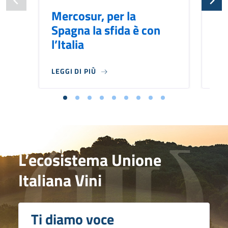
Mercosur, per la
Me
Spagna la sfida è con
pu
l’Italia
br
LEGGI DI PIÙ
LEG
L’ecosistema Unione
Italiana Vini
Ti diamo voce