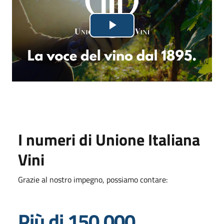
Lettore
Riproduci
video
in
fase
di
caricamento.
il
video
I numeri di Unione Italiana
Vini
Grazie al nostro impegno, possiamo contare:
Più di 150.000