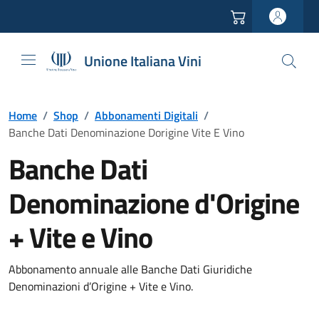
Vai all'header
Vai alla navigazione
Vai ai contenuti
Vai al footer
Unione Italiana Vini
Home
/
Shop
/
Abbonamenti Digitali
/
Banche Dati Denominazione Dorigine Vite E Vino
Banche Dati
Denominazione d'Origine
+ Vite e Vino
Abbonamento annuale alle Banche Dati Giuridiche
Denominazioni d’Origine + Vite e Vino.