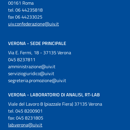
00161 Roma
tel. 06 44235818
fax 06 44233025
uiv.confederazione@uiv.it
VERONA - SEDE PRINCIPALE
Via E. Fermi, 18 - 37135 Verona
045 8237811
amministrazione@uiv.it
serviziogiuridico@uiv.it
segreteria.promozione@uiv.it
VERONA - LABORATORIO DI ANALISI, RT-LAB
Viale del Lavoro 8 (piazzale Fiera) 37135 Verona
tel. 045 8200901
fax: 045 8231805
lab.verona@uiv.it