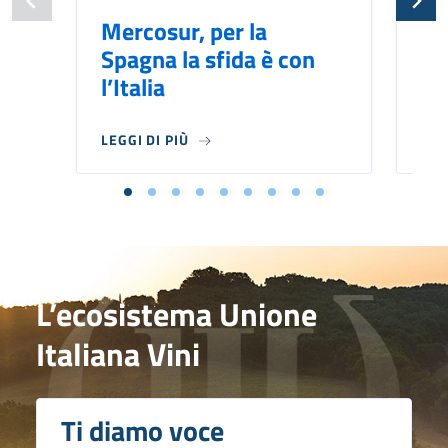
Mercosur, per la
Me
Spagna la sfida è con
pu
l’Italia
br
LEGGI DI PIÙ
LEG
L’ecosistema Unione
Italiana Vini
Ti diamo voce