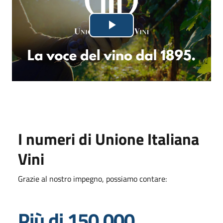
Lettore
Riproduci
video
in
fase
di
caricamento.
il
video
I numeri di Unione Italiana
Vini
Grazie al nostro impegno, possiamo contare:
Più di 150.000