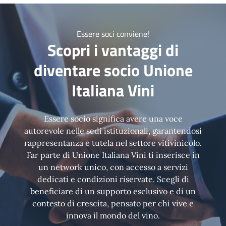
Essere soci conviene!
Scopri i vantaggi di
diventare socio Unione
Italiana Vini
Essere socio significa avere una voce
autorevole nelle sedi istituzionali, garantendosi
rappresentanza e tutela nel settore vitivinicolo.
Far parte di Unione Italiana Vini ti inserisce in
un network unico, con accesso a servizi
dedicati e condizioni riservate. Scegli di
beneficiare di un supporto esclusivo e di un
contesto di crescita, pensato per chi vive e
innova il mondo del vino.