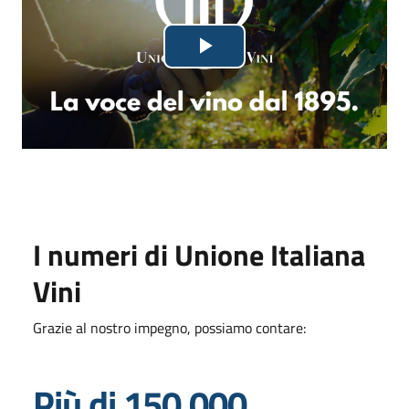
Lettore
Riproduci
video
in
fase
di
caricamento.
il
video
I numeri di Unione Italiana
Vini
Grazie al nostro impegno, possiamo contare:
Più di 150.000