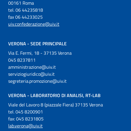
00161 Roma
tel. 06 44235818
fax 06 44233025
uiv.confederazione@uiv.it
VERONA - SEDE PRINCIPALE
Via E. Fermi, 18 - 37135 Verona
045 8237811
amministrazione@uiv.it
serviziogiuridico@uiv.it
segreteria.promozione@uiv.it
VERONA - LABORATORIO DI ANALISI, RT-LAB
Viale del Lavoro 8 (piazzale Fiera) 37135 Verona
tel. 045 8200901
fax: 045 8231805
lab.verona@uiv.it