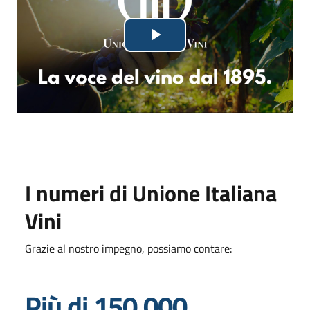
Lettore
Riproduci
video
in
fase
di
caricamento.
il
video
I numeri di Unione Italiana
Vini
Grazie al nostro impegno, possiamo contare:
Più di 150.000