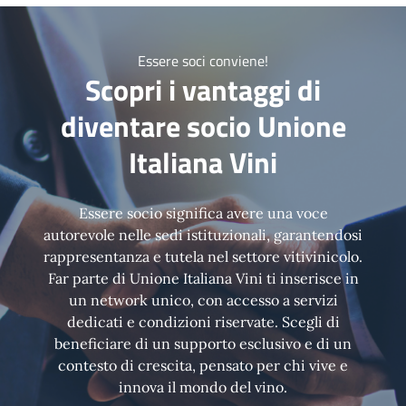
Essere soci conviene!
Scopri i vantaggi di
diventare socio Unione
Italiana Vini
Essere socio significa avere una voce
autorevole nelle sedi istituzionali, garantendosi
rappresentanza e tutela nel settore vitivinicolo.
Far parte di Unione Italiana Vini ti inserisce in
un network unico, con accesso a servizi
dedicati e condizioni riservate. Scegli di
beneficiare di un supporto esclusivo e di un
contesto di crescita, pensato per chi vive e
innova il mondo del vino.