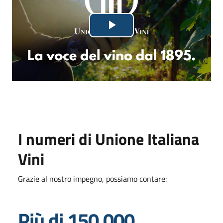
Lettore
Riproduci
video
in
fase
di
caricamento.
il
video
I numeri di Unione Italiana
Vini
Grazie al nostro impegno, possiamo contare:
Più di 150.000