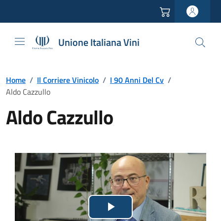
Vai all'header
Vai alla navigazione
Vai ai contenuti
Vai al footer
Unione Italiana Vini
Home
/
Il Corriere Vinicolo
/
I 90 Anni Del Cv
/
Aldo Cazzullo
Aldo Cazzullo
Lettore
Riproduci
video
in