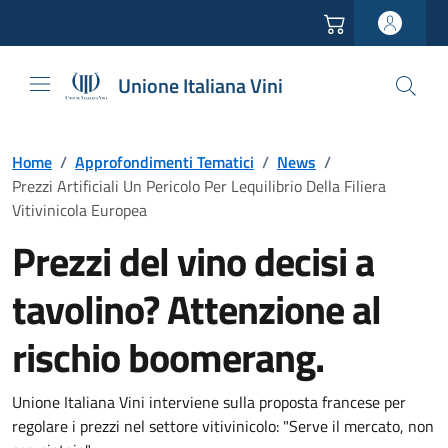
Vai all'header
Vai alla navigazione
Vai ai contenuti
Vai al footer
Unione Italiana Vini
Home
/
Approfondimenti Tematici
/
News
/
Prezzi Artificiali Un Pericolo Per Lequilibrio Della Filiera
Vitivinicola Europea
Prezzi del vino decisi a
tavolino? Attenzione al
rischio boomerang.
Unione Italiana Vini interviene sulla proposta francese per
regolare i prezzi nel settore vitivinicolo: "Serve il mercato, non