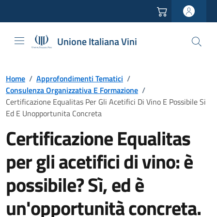
Vai all'header
Vai alla navigazione
Vai ai contenuti
Vai al footer
Unione Italiana Vini
Home
/
Approfondimenti Tematici
/
Consulenza Organizzativa E Formazione
/
Certificazione Equalitas Per Gli Acetifici Di Vino E Possibile Si
Ed E Unopportunita Concreta
Certificazione Equalitas
per gli acetifici di vino: è
possibile? Sì, ed è
un'opportunità concreta.