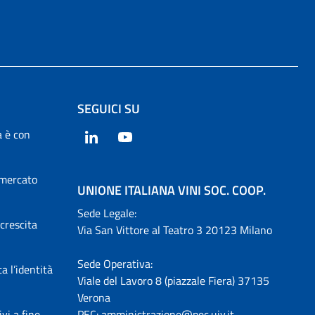
SEGUICI SU
a è con
LinkedIn
YouTube
 mercato
UNIONE ITALIANA VINI SOC. COOP.
Sede Legale:
 crescita
Via San Vittore al Teatro 3 20123 Milano
Sede Operativa:
a l’identità
Viale del Lavoro 8 (piazzale Fiera) 37135
Verona
vi a fine
PEC:
amministrazione@pec.uiv.it