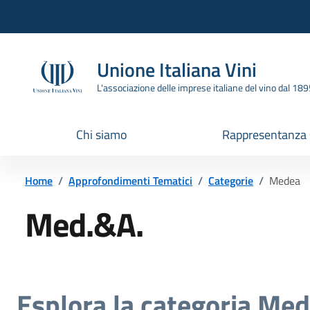
Vai all'header
Vai alla navigazione
Vai ai contenuti
Vai al footer
Unione Italiana Vini
L'associazione delle imprese italiane del vino dal 18
Chi siamo
Rappresentanza
Home
/
Approfondimenti Tematici
/
Categorie
/
Medea
Med.&A.
Esplora la categoria Me