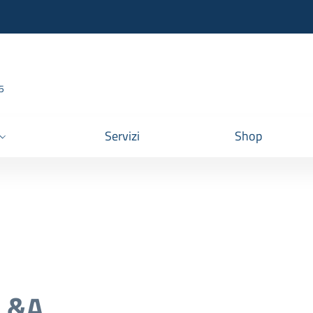
95
Servizi
Shop
d.&A.