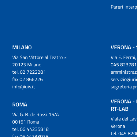
Pareri inter
MILANO
VERONA - 
Via San Vittore al Teatro 3
Via E. Fermi
20123 Milano
045 823781
tel. 02 7222281
amministraz
fax 02 866226
serviziogiur
info@uiv.it
segreteria.p
VERONA - 
ROMA
RT-LAB
Via G. B. de Rossi 15/A
Viale del La
00161 Roma
Verona
tel. 06 44235818
tel. 045 82
fax 06 44233025