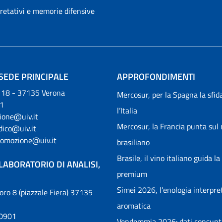
pretativi e memorie difensive
SEDE PRINCIPALE
APPROFONDIMENTI
, 18 - 37135 Verona
Mercosur, per la Spagna la sfid
1
l’Italia
ione@uiv.it
Mercosur, la Francia punta sul
idico@uiv.it
romozione@uiv.it
brasiliano
Brasile, il vino italiano guida la
LABORATORIO DI ANALISI,
premium
Simei 2026, l’enologia interpret
voro 8 (piazzale Fiera) 37135
aromatica
00901
Vendemmia 2026: dati consunti