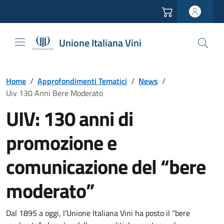
Vai all'header
Vai alla navigazione
Vai ai contenuti
Vai al footer
Unione Italiana Vini
Home
/
Approfondimenti Tematici
/
News
/
Uiv 130 Anni Bere Moderato
UIV: 130 anni di
promozione e
comunicazione del “bere
moderato”
Dal 1895 a oggi, l’Unione Italiana Vini ha posto il “bere