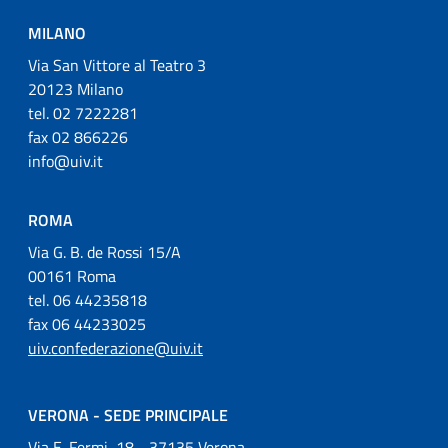
MILANO
Via San Vittore al Teatro 3
20123 Milano
tel. 02 7222281
fax 02 866226
info@uiv.it
ROMA
Via G. B. de Rossi 15/A
00161 Roma
tel. 06 44235818
fax 06 44233025
uiv.confederazione@uiv.it
VERONA - SEDE PRINCIPALE
Via E. Fermi, 18 - 37135 Verona